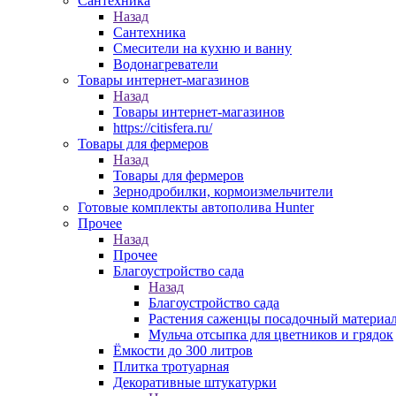
Сантехника
Назад
Сантехника
Смесители на кухню и ванну
Водонагреватели
Товары интернет-магазинов
Назад
Товары интернет-магазинов
https://citisfera.ru/
Товары для фермеров
Назад
Товары для фермеров
Зернодробилки, кормоизмельчители
Готовые комплекты автополива Hunter
Прочее
Назад
Прочее
Благоустройство сада
Назад
Благоустройство сада
Растения саженцы посадочный материа
Мульча отсыпка для цветников и грядок
Ёмкости до 300 литров
Плитка тротуарная
Декоративные штукатурки